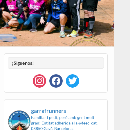
¡Siguenos!
garrafrunners
Familiar i petit, però amb gent molt
gran!
Entitat adherida a la @feec_cat.
08850 Gavà, Barcelona.