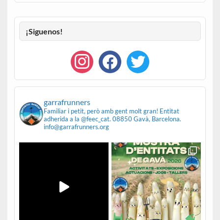
¡Siguenos!
garrafrunners
Familiar i petit, però amb gent molt gran!
Entitat
adherida a la @feec_cat.
08850 Gavà, Barcelona.
info@garrafrunners.org