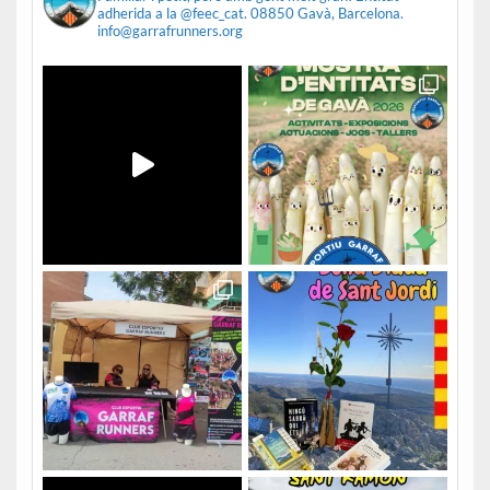
adherida a la @feec_cat.
08850 Gavà, Barcelona.
info@garrafrunners.org