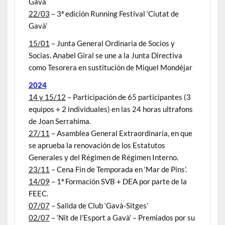
Gavà
22/03
– 3ª edición Running Festival ‘Ciutat de
Gavà’
15/01
– Junta General Ordinaria de Socios y
Socias. Anabel Giral se une a la Junta Directiva
como Tesorera en sustitución de Miquel Mondéjar
2024
14 y 15/12
– Participación de 65 participantes (3
equipos + 2 individuales) en las 24 horas ultrafons
de Joan Serrahima.
27/11
– Asamblea General Extraordinaria, en que
se aprueba la renovación de los Estatutos
Generales y del Régimen de Régimen Interno.
23/11
– Cena Fin de Temporada en ‘Mar de Pins’.
14/09
– 1ª Formación SVB + DEA por parte de la
FEEC.
07/07
– Salida de Club ‘Gavà-Sitges’
02/07
– ‘Nit de l’Esport a Gavà’ – Premiados por su