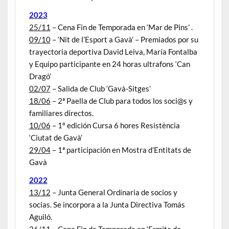
2023
25/11
– Cena Fin de Temporada en ‘Mar de Pins’ .
09/10
– ‘Nit de l’Esport a Gavà’ – Premiados por su
trayectoria deportiva David Leiva, María Fontalba
y Equipo participante en 24 horas ultrafons ‘Can
Dragó’
02/07
– Salida de Club ‘Gavà-Sitges’
18/06
– 2ª Paella de Club para todos los soci@s y
familiares directos.
10/06
– 1º edición Cursa 6 hores Resistència
‘Ciutat de Gavà’
29/04
– 1ª participación en Mostra d’Entitats de
Gavà
2022
13/12
– Junta General Ordinaria de socios y
socias. Se incorpora a la Junta Directiva Tomás
Aguiló.