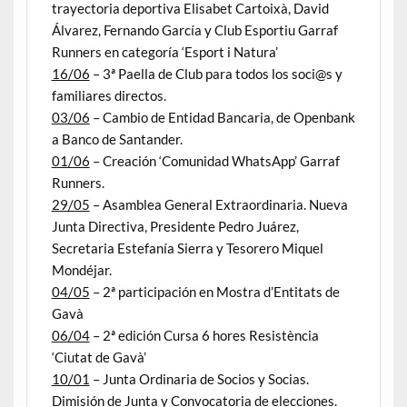
trayectoria deportiva Elisabet Cartoixà, David
Álvarez, Fernando García y Club Esportiu Garraf
Runners en categoría ‘Esport i Natura’
16/06
– 3ª Paella de Club para todos los soci@s y
familiares directos.
03/06
– Cambio de Entidad Bancaria, de Openbank
a Banco de Santander.
01/06
– Creación ‘Comunidad WhatsApp’ Garraf
Runners.
29/05
– Asamblea General Extraordinaria. Nueva
Junta Directiva, Presidente Pedro Juárez,
Secretaria Estefanía Sierra y Tesorero Miquel
Mondéjar.
04/05
– 2ª participación en Mostra d’Entitats de
Gavà
06/04
– 2ª edición Cursa 6 hores Resistència
‘Ciutat de Gavà’
10/01
– Junta Ordinaria de Socios y Socias.
Dimisión de Junta y Convocatoria de elecciones.