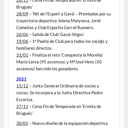
26/11
– Cena Fin de Temporada en ‘Ermita de
Brugués’
28/09
– ‘Nit de l’Esport a Gavà’ – Premiados por su
trayectoria deportiva Jelena Malyseva, Jordi
Comellas y Club Esportiu Garraf Runners.
26/06
– Salida de Club ‘Gavà-Sitges’.
19/06
– 1ª Paella de Club para todos los soci@s y
familiares directos.
31/01
– Finaliza el reto ‘Conquesta la Morella’,
Mario Leiva (95 ascensos) y MªJosé Hens (50
ascensos) han sido los ganadores.
2021
15/12
– Junta General Ordinaria de socios y
socias. Se incorpora a la Junta Directiva Pedro
Escoriza.
27/11
– Cena Fin de Temporada en ‘Ermita de
Brugués’
30/05
– Nuevo diseño de la equipación deportiva