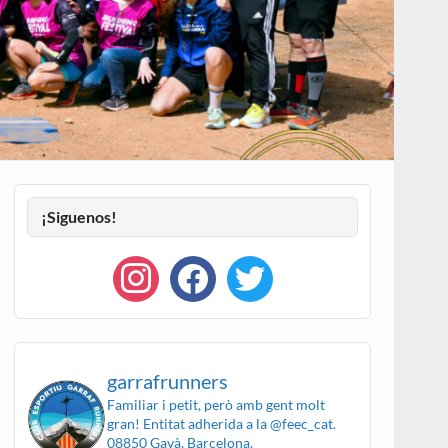
¡Siguenos!
garrafrunners
Familiar i petit, però amb gent molt
gran!
Entitat adherida a la @feec_cat.
08850 Gavà, Barcelona.