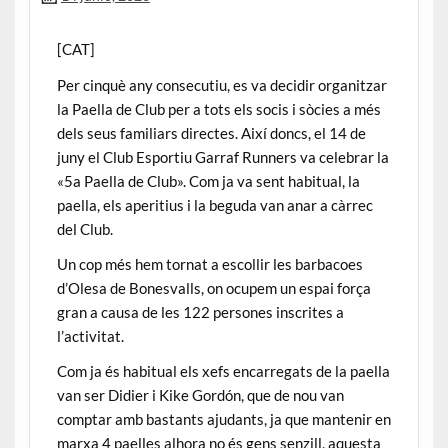
[CAT]
Per cinquè any consecutiu, es va decidir organitzar
la Paella de Club per a tots els socis i sòcies a més
dels seus familiars directes. Així doncs, el 14 de
juny el Club Esportiu Garraf Runners va celebrar la
«5a Paella de Club». Com ja va sent habitual, la
paella, els aperitius i la beguda van anar a càrrec
del Club.
Un cop més hem tornat a escollir les barbacoes
d’Olesa de Bonesvalls, on ocupem un espai força
gran a causa de les 122 persones inscrites a
l’activitat.
Com ja és habitual els xefs encarregats de la paella
van ser Didier i Kike Gordón, que de nou van
comptar amb bastants ajudants, ja que mantenir en
marxa 4 paelles alhora no és gens senzill, aquesta