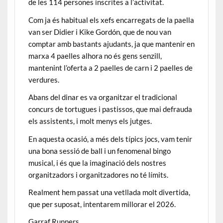
de les 114 persones inscrites a l’activitat.
Com ja és habitual els xefs encarregats de la paella
van ser Didier i Kike Gordón, que de nou van
comptar amb bastants ajudants, ja que mantenir en
marxa 4 paelles alhora no és gens senzill,
mantenint l’oferta a 2 paelles de carn i 2 paelles de
verdures.
Abans del dinar es va organitzar el tradicional
concurs de tortugues i pastissos, que mai defrauda
els assistents, i molt menys els jutges.
En aquesta ocasió, a més dels típics jocs, vam tenir
una bona sessió de ball i un fenomenal bingo
musical, i és que la imaginació dels nostres
organitzadors i organitzadores no té límits.
Realment hem passat una vetllada molt divertida,
que per suposat, intentarem millorar el 2026.
Garraf Runners