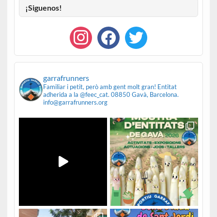
¡Siguenos!
garrafrunners
Familiar i petit, però amb gent molt gran!
Entitat
adherida a la @feec_cat.
08850 Gavà, Barcelona.
info@garrafrunners.org