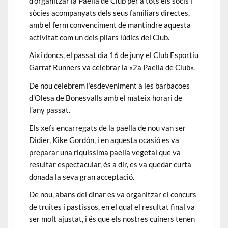
d’organitzar la Paella de Club per a tots els socis i
sòcies acompanyats dels seus familiars directes,
amb el ferm convenciment de mantindre aquesta
activitat com un dels pilars lúdics del Club.
Així doncs, el passat dia 16 de juny el Club Esportiu
Garraf Runners va celebrar la «2a Paella de Club».
De nou celebrem l’esdeveniment a les barbacoes
d’Olesa de Bonesvalls amb el mateix horari de
l’any passat.
Els xefs encarregats de la paella de nou van ser
Didier, Kike Gordón, i en aquesta ocasió es va
preparar una riquíssima paella vegetal que va
resultar espectacular, és a dir, es va quedar curta
donada la seva gran acceptació.
De nou, abans del dinar es va organitzar el concurs
de truites i pastissos, en el qual el resultat final va
ser molt ajustat, i és que els nostres cuiners tenen