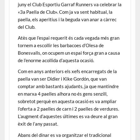
juny el Club Esportiu Garraf Runners va celebrar la
«3a Paella de Club». Com ja va sent habitual, la
paella, els aperitius i la beguda van anar a càrrec
del Club.
Atès que l’espai requerit és cada vegada més gran
tornem a escollir les barbacoes d’Olesa de
Bonesvalls, on ocupem un espai força gran a causa
de l’enorme acollida d’aquesta ocasió.
Com en anys anteriors els xefs encarregats de la
paella van ser Didier i Kike Gordón, que van
comptar amb bastants ajudants, ja que mantindre
en marxa 4 paelles alhora no és gens senzill,
sobretot perquè en aquesta ocasió es va ampliar
l’oferta a 2 paelles de carn i 2 paelles de verdures.
L’augment d’aquestes últimes es va deure al gran
èxit de l’any passat.
Abans del dinar es va organitzar el tradicional