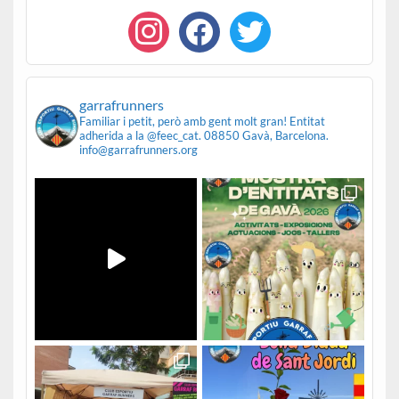
garrafrunners
Familiar i petit, però amb gent molt gran!
Entitat
adherida a la @feec_cat.
08850 Gavà, Barcelona.
info@garrafrunners.org